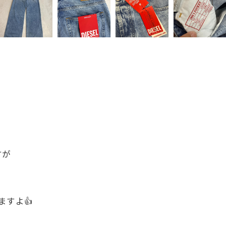
すが
ますよ👍