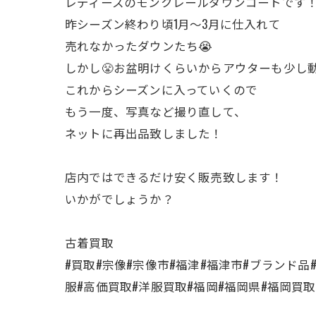
レディースのモンクレールダウンコートです
昨シーズン終わり頃1月〜3月に仕入れて
売れなかったダウンたち😭
しかし😤お盆明けくらいからアウターも少し
これからシーズンに入っていくので
もう一度、写真など撮り直して、
ネットに再出品致しました！
店内ではできるだけ安く販売致します！
いかがでしょうか？
古着買取
#買取#宗像#宗像市#福津#福津市#ブランド
服#高価買取#洋服買取#福岡#福岡県#福岡買