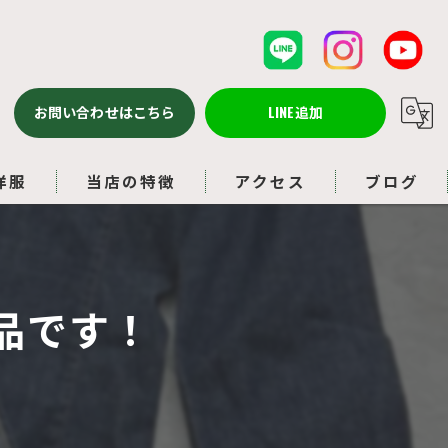
お問い合わせはこちら
LINE追加
洋服
当店の特徴
アクセス
ブログ
バッグ
コラム
ルイヴィトン
品です！
アクセサリー
ブランド品