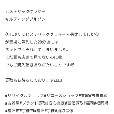
ヒステリックグラマー
キルティングブルゾン
久しぶりにヒステリックグラマー入荷致しました🫡
が売場に陳列した20分後には
ネットで即売れしてしまいました。
まだ誰も店頭で見てないのに😅
でもご購入頂きありがたいことです🫡
買取もお待ちしております🙇🏻
#リサイクルショップ#リユースショップ#買取#古着買取
#古着屋#ブランド買取#安心査定#高価買取#福岡#福岡県
#福津市#宗像市#福津#宗像#買取宗像