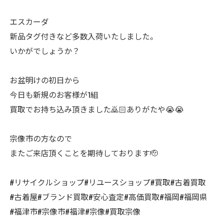
エスカーダ
新品タグ付きなど多数入荷いたしました。
いかがでしょうか？
お盆明けの初日から
今日も新規のお客様が1組
買取でお持ち込み頂きました🙇🏻ありがたや😭😭
宗像市の方なので
またご来店頂くことを期待しております🫡
#リサイクルショップ#リユースショップ#買取#古着買取
#古着屋#ブランド買取#安心査定#高価買取#福岡#福岡県
#福津市#宗像市#福津#宗像#買取宗像