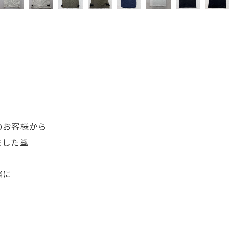
のお客様から
した🙇
際に