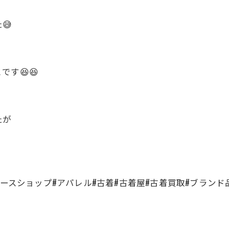
😅
す😆😆
たが
ユースショップ#アパレル#古着#古着屋#古着買取#ブランド