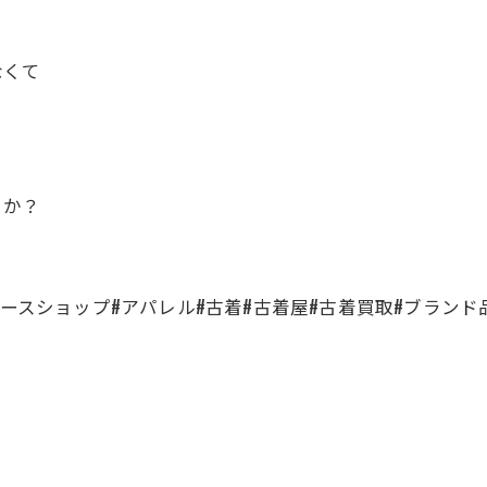
なくて
うか？
ユースショップ#アパレル#古着#古着屋#古着買取#ブランド