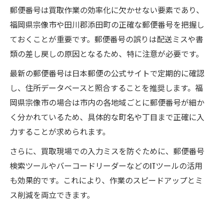
郵便番号は買取作業の効率化に欠かせない要素であり、
買取発送で失敗しないための住所確認手順
福岡県宗像市や田川郡添田町の正確な郵便番号を把握し
買取業務でミスゼロを実現する発送ノウハ
ておくことが重要です。郵便番号の誤りは配送ミスや書
ウ
類の差し戻しの原因となるため、特に注意が必要です。
宗像市田川郡添田町で正確に発送するコツ
最新の郵便番号は日本郵便の公式サイトで定期的に確認
発送時の買取住所チェックで失敗を防ぐ方
し、住所データベースと照合することを推奨します。福
法
岡県宗像市の場合は市内の各地域ごとに郵便番号が細か
買取作業で役立つ発送前の見直しポイント
く分かれているため、具体的な町名や丁目まで正確に入
実務で使える買取住所の整理術を解説
力することが求められます。
買取現場向けの実践的な住所整理の方法
さらに、買取現場での入力ミスを防ぐために、郵便番号
買取住所整理で入力ミスをなくすテクニッ
検索ツールやバーコードリーダーなどのITツールの活用
ク
も効果的です。これにより、作業のスピードアップとミ
買取作業を効率化する住所の分かりやすい
ス削減を両立できます。
整理術