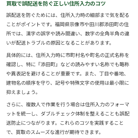
実務に役立つ買取用住所の管理ポイント
買取で誤配送を防ぐ正しい住所入力のコツ
買取改善に直結する住所整理のステップ
誤配送を防ぐためには、住所入力時の細部まで気を配る
住所確認から買取改善に活かす実践レシピ
ことがポイントです。福岡県宗像市や田川郡添田町の住
住所確認から始める買取業務の効率アップ
所では、漢字の誤字や読み間違い、数字の全角半角の違
術
いが配送トラブルの原因となることがあります。
買取改善に直結する住所確認の実践方法
具体的には、住所入力時に市町村名や町名の正式名称を
買取作業で役立つ住所チェックのポイント
確認し、特に『添田町』などの読みやすい名称でも略称
買取現場で活かせる住所確認の応用テクニ
や異表記を避けることが重要です。また、丁目や番地、
ック
建物名の順序を守り、記号や特殊文字の使用は最小限に
抑えましょう。
住所確認を徹底し買取業務の品質を高める
さらに、複数人で作業を行う場合は住所入力のフォーマ
ットを統一し、ダブルチェック体制を整えることも誤配
送防止につながります。これらのコツを実践すること
で、買取のスムーズな進行が期待できます。