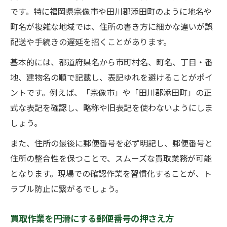
買取に活かせる正確な郵便番号の調べ方
です。特に福岡県宗像市や田川郡添田町のように地名や
田川郡添田町の郵便番号をすぐ調べる方法
町名が複雑な地域では、住所の書き方に細かな違いが誤
買取改善に役立つ郵便番号の最新チェック
配送や手続きの遅延を招くことがあります。
術
基本的には、都道府県名から市町村名、町名、丁目・番
宛先入力時に避けたい表記ゆれの注意点
地、建物名の順で記載し、表記ゆれを避けることがポイ
買取現場で起きやすい表記ゆれの対策方法
ントです。例えば、「宗像市」や「田川郡添田町」の正
式な表記を確認し、略称や旧表記を使わないようにしま
表記ゆれが買取ミスにつながる理由と防ぎ
しょう。
方
買取業務で注意したい住所表記の統一術
また、住所の最後に郵便番号を必ず明記し、郵便番号と
買取の宛先入力時に避けるべき表記例
住所の整合性を保つことで、スムーズな買取業務が可能
となります。現場での確認作業を習慣化することが、ト
表記ゆれ防止で買取改善につなげるポイン
ラブル防止に繋がるでしょう。
ト
福岡県宗像市田川郡添田町でミスなく発送する
買取作業を円滑にする郵便番号の押さえ方
ポイント