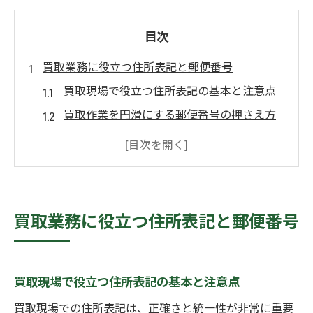
目次
買取業務に役立つ住所表記と郵便番号
買取現場で役立つ住所表記の基本と注意点
買取作業を円滑にする郵便番号の押さえ方
買取で誤配送を防ぐ正しい住所入力のコツ
買取に最適な宗像市田川郡添田町の住所整
理法
郵便番号確認で買取のミスを未然に防ぐ方
買取業務に役立つ住所表記と郵便番号
法
郵便番号の正確な確認方法を知る
買取時に必須の郵便番号確認ポイント
買取現場で役立つ住所表記の基本と注意点
郵便番号ミスを防ぐ住所入力のコツと実例
買取現場での住所表記は、正確さと統一性が非常に重要