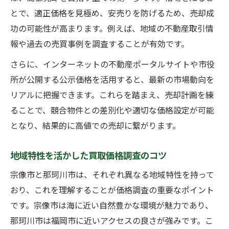
買取価格調査で参考にすべき最新情報とは
とで、適正価格を見極め、安売りを防げるため、売却成
功の可能性が高まります。例えば、地域の不動産取引情
市場動向を読む買取戦略の立て方
報や過去の売買事例を調査することが有効です。
最新の市場動向を反映した買取戦略のコツ
福岡エリアの買取動向を正確に把握する方
さらに、インターネットの不動産ポータルサイトや市役
法
所が公開する公示価格を活用すると、最新の市場動向を
リアルに把握できます。これらを踏まえ、売却計画を練
高値売却を目指すための情報収集のポイン
ることで、競合物件との差別化や適切な価格設定が可能
ト
となり、結果的に高値での売却に繋がります。
資産運用に役立つ買取価格の分析手法
市場変動に強い買取戦略の柔軟な構築法
地域特性を活かした買取価格調査のコツ
資産価値を見抜く価格調査のポイント
宗像市と那珂川市は、それぞれ異なる地域特性を持って
買取で評価される資産価値の見極め方
おり、これを理解することが価格調査の重要なポイント
土地や物件の価値を正確に把握する手順
です。宗像市は海に近い自然豊かな環境が魅力であり、
買取価格に影響する周辺環境の調査法
那珂川市は福岡市に近いアクセスの良さが強みです。こ