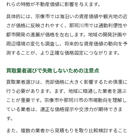
評価額と実勢価格の違いを理解する重要性
れらの特徴が不動産価値に影響を与えます。
税金や手続き面から見た買取価格の注意点
具体的には、宗像市では海沿いの資産価値や観光地の近
売却成功へ導く最新の買取価格情報
さが価格に反映されやすく、那珂川市では通勤利便性や
最新トレンドを踏まえた買取価格調査術
都市開発の進展が価格を左右します。地域の開発計画や
周辺環境の変化も調査し、将来的な資産価値の動向を予
買取価格が上がる条件とは何かを解説
測することが、より正確な価格設定につながります。
売却前に知っておきたい価格変動のポイン
ト
買取業者選びで失敗しないための注意点
事例で見る高値買取の成功パターン
買取業者選びは、売却価格に大きく影響するため慎重に
情報収集で差がつく買取価格の見極め術
行う必要があります。まず、地域に精通した業者を選ぶ
安心取引に役立つ調査ノウハウ公開
ことが重要です。宗像市や那珂川市の市場動向を理解し
安心して買取を進めるための調査ポイント
ている業者は、適正な価格提示や交渉力が期待できま
トラブル回避に役立つ価格調査の方法
す。
信頼できる業者選びと買取の流れ解説
また、複数の業者から見積もりを取り比較検討すること
資産運用初心者に最適な買取調査ガイド