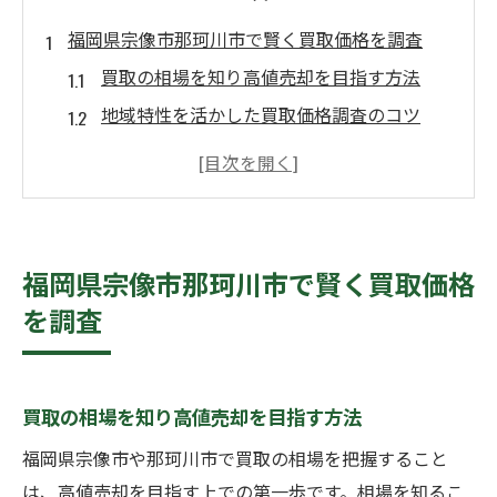
福岡県宗像市那珂川市で賢く買取価格を調査
買取の相場を知り高値売却を目指す方法
地域特性を活かした買取価格調査のコツ
買取業者選びで失敗しないための注意点
福岡エリアの買取市場動向と傾向解説
効率的な買取価格比較で損をしない秘訣
高値売却を実現するための調査の極意
福岡県宗像市那珂川市で賢く買取価格
買取価格の上がる要素と下がる要因を見抜
を調査
く
高級住宅街で買取を有利に進める戦略
売却時のタイミングが買取価格に与える影
買取の相場を知り高値売却を目指す方法
響
福岡県宗像市や那珂川市で買取の相場を把握すること
資産価値を活かした買取戦略の立て方解説
は、高値売却を目指す上での第一歩です。相場を知るこ