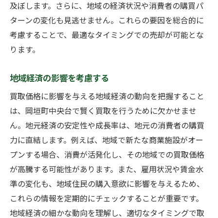
及ぼします。さらに、地域の経済状況や消費者の購買パ
相場を常にチェックする習慣
ターンの変化も見逃せません。これらの要因を総合的に
信頼できる地元業者を見つけるためのヒント
考慮することで、最適なタイミングでの売却が可能とな
地元業者の選び方
ります。
業者との信頼関係構築法
地域経済の影響を考慮する
地元業者の長所と短所
業者訪問時のチェックポイント
買取価格に影響を与える地域経済の動向を把握すること
は、岡垣町中央台で賢く買取を行うために欠かせませ
信頼性の高い業者の見極め方
ん。地元経済の安定性や成長率は、地元の消費者の購買
地元ネットワークの活用方法
力に直結します。例えば、地域で新たな商業施設がオー
買取価格に影響を与える要因とその対策
プンする場合、消費が活発化し、その地域での買取価格
市場需給バランスの影響
が高騰する可能性があります。また、雇用状況や賃金水
商品の状態が価格に与える影響
準の変化も、地域住民の購入意欲に影響を与えるため、
価格に影響する外的要因
これらの情報を定期的にチェックすることが重要です。
価格変動に対応するための準備
地域経済の細かな動向を理解し、適切なタイミングで取