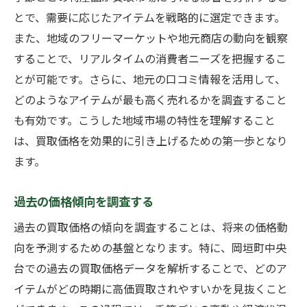
季節変動が価格に与える影響
とで、需要に応じたアイテムを戦略的に選定できます。
需要が高まる時期を狙う
また、地域のフリーマーケットや地元商店の動向を観察
季節ごとの在庫管理方法
することで、リアルタイムの消費者ニーズを把握するこ
トレンド商品を予測する
とが可能です。さらに、地元の口コミ情報を活用して、
市場動向と連動した戦略
どのようなアイテムが最も高く売れるかを調査すること
も有効です。こうした地域市場の特性を理解すること
高需要期に備えた準備
は、買取価格を効果的に引き上げるための第一歩となり
口コミを活用して岡垣町中央台での買取を最大
ます。
化する方法
信憑性のある口コミを見極める
過去の価格傾向を調査する
口コミを利用した業者選び
過去の買取価格の傾向を調査することは、将来の価格動
口コミを通した価格交渉のコツ
向を予測するための基盤となります。特に、岡垣町中央
口コミがもたらす信頼性
台での過去の買取価格データを解析することで、どのア
ネガティブな口コミへの対処法
イテムがどの時期に高価買取されやすいかを見抜くこと
口コミから学ぶ市場の声