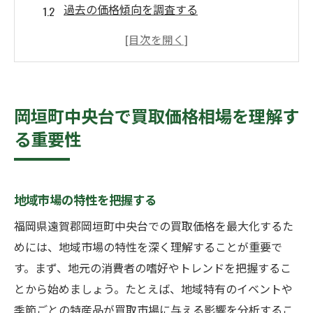
過去の価格傾向を調査する
買取価格の変動要因を知る
地域経済の影響を考慮する
競合他社の価格設定を分析する
適正価格での取引を目指す
岡垣町中央台で買取価格相場を理解す
買取業者選びで重要なポイントとは？
る重要性
信頼できる業者の特徴
認可や許可の確認方法
地域市場の特性を把握する
業者の評判を調査する
査定方法と透明性を評価する
福岡県遠賀郡岡垣町中央台での買取価格を最大化するた
めには、地域市場の特性を深く理解することが重要で
顧客レビューの重要性
す。まず、地元の消費者の嗜好やトレンドを把握するこ
契約条件をしっかり確認する
とから始めましょう。たとえば、地域特有のイベントや
季節ごとの買取需要を見極めて高価買取を実現
季節ごとの特産品が買取市場に与える影響を分析するこ