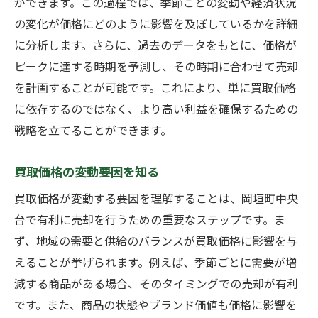
ができます。この過程では、季節ごとの変動や経済状況
地元市場動向を把握して賢い売却を目指す
の変化が価格にどのように影響を及ぼしているかを詳細
に分析します。さらに、過去のデータをもとに、価格が
地域経済の動きと買取価格
ピークに達する時期を予測し、その時期に合わせて売却
地元のバイヤーの動向分析
を計画することが可能です。これにより、単に買取価格
地域特化型の売却戦略
に依存するのではなく、より高い利益を確保するための
市場動向に基づく判断方法
戦略を立てることができます。
ローカルイベントが価格に与える影響
地域コミュニティからの情報収集
買取価格の変動要因を知る
買取価格相場を利用した賢い売却のステップ
買取価格が変動する要因を理解することは、岡垣町中央
相場情報を基にした価格設定
台で有利に売却を行うための重要なステップです。ま
売却タイミングの最適化
ず、地域の需要と供給のバランスが買取価格に影響を与
えることが挙げられます。例えば、季節ごとに需要が増
相場に基づいた交渉術
減する商品がある場合、そのタイミングでの売却が有利
情報収集の重要性と方法
です。また、商品の状態やブランド価値も価格に影響を
価格相場を活かした販売計画