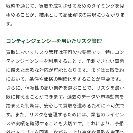
戦略を通じて、買取を成功させるためのタイミングを見
実践的アドバイスで買取が成功する秘訣
極めることが、結果として高価買取の実現につながりま
専門家のアドバイスを活用した準備
す。
ステップバイステップの買取プロセス
経験者からの成功体験談を活かす
コンティンジェンシーを用いたリスク管理
買取の流れをスムーズに進めるコツ
買取においてリスク管理は不可欠な要素です。特にコン
現状分析と改善点の特定
ティンジェンシーを利用することで、予測できない事態
成功を引き寄せるための心構え
に備えた柔軟な対応が可能となります。まずは買取契約
において、条件や価格の明確化をすることが重要です。
さらに、信頼性の高い業者を選ぶことで、リスクを最小
限に抑えることができます。過去のデータや市場動向を
踏まえた判断は、安心して買取を進めるために不可欠で
す。また、リスクを管理するためには、業者のライセン
スや実績を確認することも大切です。これにより、予想
外のトラブルを回避しながら、より高価な買取を実現で