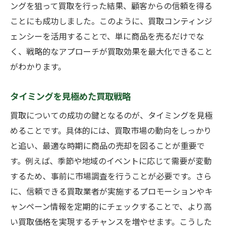
メンテナンスの効果とその重要性
ングを狙って買取を行った結果、顧客からの信頼を得る
自宅でできる簡単なメンテナンス法
ことにも成功しました。このように、買取コンティンジ
ェンシーを活用することで、単に商品を売るだけでな
プロによるメンテナンスのメリット
く、戦略的なアプローチが買取効果を最大化できること
メンテナンスが買取価格に与える具体的効
がわかります。
果
査定前に行うべきチェックポイント
タイミングを見極めた買取戦略
メンテナンス履歴の記録がもたらす信頼性
買取についての成功の鍵となるのが、タイミングを見極
買取タイミングを見極めて利益を最大化
めることです。具体的には、買取市場の動向をしっかり
市場の変動に対応した最適な売却時期
と追い、最適な時期に商品の売却を図ることが重要で
需給バランスを考慮したタイミング選び
す。例えば、季節や地域のイベントに応じて需要が変動
時期による買取価格の変動要因
するため、事前に市場調査を行うことが必要です。さら
買取タイミングの見極め方と実践例
に、信頼できる買取業者が実施するプロモーションやキ
ャンペーン情報を定期的にチェックすることで、より高
売却時期の選択が利益に与える影響
い買取価格を実現するチャンスを増やせます。こうした
シーズン変わり目を狙った買取戦略