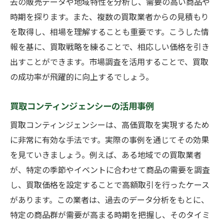
去の販売データや地域特性を分析し、需要の高い商品や
業者の視点を理解して交渉を進める
時期を探ります。また、複数の買取業者からの見積もり
交渉後のフォローアップで信頼を築く
を取得し、相場を理解することも重要です。こうした情
買取コンティンジェンシーを活用した市場分析
報を基に、買取戦略を練ることで、相応しい価格を引き
の重要性
出すことができます。市場調査を活用することで、買取
の成功率が飛躍的に向上するでしょう。
市場動向を把握するためのデータ収集
具体的な市場予測と戦略立案
買取コンティンジェンシーの活用事例
コンティンジェンシーを用いた市場の変化
買取コンティンジェンシーは、高価買取を実現するため
への対応
に非常に有効な手法です。実際の事例を通じてその効果
ライバル業者の動きから学ぶ市場分析
を見ていきましょう。例えば、ある地域での買取業者
分析結果に基づく買取戦略の修正
が、特定の季節やイベントに合わせて商品の需要を調査
市場分析を活用したリスク管理と機会の創
し、買取価格を設定することで高額取引を行ったケース
出
があります。この業者は、過去のデータ分析をもとに、
買取前のメンテナンスが価格に与える影響
特定の商品群が需要が高まる時期を把握し、そのタイミ