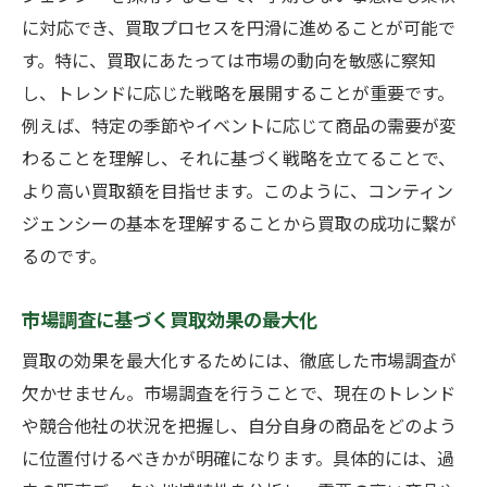
に対応でき、買取プロセスを円滑に進めることが可能で
買取後の追加サービスで信頼関係を構築
す。特に、買取にあたっては市場の動向を敏感に察知
成功事例から学ぶ買取のポイント
し、トレンドに応じた戦略を展開することが重要です。
高価買取成功事例の分析と考察
例えば、特定の季節やイベントに応じて商品の需要が変
問題解決型アプローチの実践
わることを理解し、それに基づく戦略を立てることで、
失敗事例から学ぶリスク回避策
より高い買取額を目指せます。このように、コンティン
実際のケーススタディの紹介
ジェンシーの基本を理解することから買取の成功に繋が
成功事例を導くための準備と計画
るのです。
過去のデータを活用した予測分析
市場調査に基づく買取効果の最大化
買取業者との交渉を有利に進めるコツ
買取の効果を最大化するためには、徹底した市場調査が
買取条件を引き出す交渉術
欠かせません。市場調査を行うことで、現在のトレンド
情報を駆使した戦略的交渉
や競合他社の状況を把握し、自分自身の商品をどのよう
柔軟な姿勢が交渉成功の鍵
に位置付けるべきかが明確になります。具体的には、過
事前準備と交渉の重要性