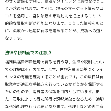
わせて需要を予測し、最適なタイミングで買取を行うこ
タイミングを見極めるための指標
とが求められます。さらに、地元のマーケット情報や口
買取時期を決めるための市場データ
コミを活用し、常に最新の市場動向を把握することで、
適切な売却タイミングの見つけ方
的確な買取判断が可能になります。こうした情報をもと
口コミ情報を活用して地域の買取価格を上げる
に、柔軟かつ迅速に買取を進めることが、成功への道と
秘訣
なります。
信頼できる口コミ情報の見極め方
法律や税制面での注意点
口コミを活用した交渉術
福岡県福津市津屋崎で買取を行う際、法律や税制につい
口コミ情報を集めるためのネットワーク構
ての理解は不可欠です。まず、古物営業法に基づくライ
築
センスの有無を確認することが重要です。この法律は買
地域コミュニティの活用方法
取業者が適正な手続きを行っているかどうかを保証する
口コミサイトの効果的な使い方
ためのもので、消費者の保護を目的としています。ま
ネガティブ口コミへの対処法
た、買取によって得た所得は課税対象となるため、適切
信頼できる買取業者を見つけるための具体的な
な税務処理を行う必要があります。税理士などの専門家