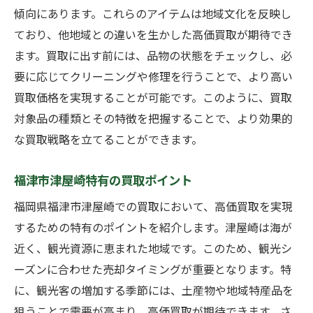
傾向にあります。これらのアイテムは地域文化を反映し
市場トレンドを把握するための情報源
ており、他地域との違いを生かした高価買取が期待でき
賢く買取を進めるための地元の市場調査の重要
ます。買取に出す前には、品物の状態をチェックし、必
性
要に応じてクリーニングや修理を行うことで、より高い
市場調査の基本ステップ
買取価格を実現することが可能です。このように、買取
地域特性に合った調査方法
対象品の種類とその特徴を把握することで、より効果的
調査データの活用による買取戦略
な買取戦略を立てることができます。
定期的な市場調査の利点
福津市津屋崎特有の買取ポイント
地元商業施設から得られる情報
市場調査結果を反映した実行プラン
福岡県福津市津屋崎での買取において、高価買取を実現
するための特有のポイントを紹介します。津屋崎は海が
近く、観光資源に恵まれた地域です。このため、観光シ
ーズンに合わせた売却タイミングが重要となります。特
に、観光客の増加する季節には、土産物や地域特産品を
狙うことで需要が高まり、高価買取が期待できます。さ