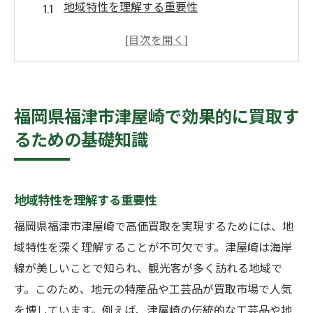
地域特性を理解する重要性
市場価格の変動に対応する方法
法律や税制面での注意点
買取対象品の種類と特徴
福津市津屋崎特有の買取ポイント
福岡県福津市津屋崎で効果的に買取す
買取に必要な準備と書類
るための基礎知識
地元市場を活用した高価買取の具体的なステッ
プ
地元市場の動向を調査する手法
地域特性を理解する重要性
市場分析を活かした買取プランの作成
福岡県福津市津屋崎で高価買取を実現するためには、地
交渉力を高めるための準備
域特性を深く理解することが不可欠です。津屋崎は海岸
地域イベントを活用した買取のタイミング
線が美しいことで知られ、観光客が多く訪れる地域で
す。このため、地元の特産品や工芸品が買取市場で人気
地元の競合分析と差別化戦略
を博しています。例えば、津屋崎の伝統的な工芸品や地
高価買取を目指す販売チャネルの選択