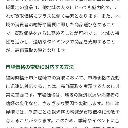
域限定の食品は、他地域の人々にとっても魅力的で、こ
買取で損をしないために知っておくべき業者選
れが買取価格にプラスに働く要素となります。また、地
びのポイント
域の消費者の嗜好や需要に即した商品選びをすること
信頼できる業者の特徴
で、買取価格をさらに高めることが可能です。地域の特
口コミや評判の活用方法
性を活かし、適切なタイミングで商品を売却すること
業者の査定基準を理解する
が、高価買取の鍵となります。
契約時の注意点と落とし穴
市場価格の変動に対応する方法
アフターサービスの有無を確認
複数業者への見積もり依頼の重要性
福岡県福津市津屋崎での買取において、市場価格の変動
に迅速に対応することは、高価買取を実現するために非
福岡県福津市津屋崎での買取に有利なタイミン
常に重要です。市場価格は、地域の経済状況や消費者の
グを見極める方法
嗜好の変化など、さまざまな要因で変動します。特に津
季節による市場需要の変化
屋崎では、季節ごとの観光客の増減が買取価格に影響を
地域イベントと買取の関係
与えることがあります。このため、季節やイベントに合
経済状況と買取価格の関連性