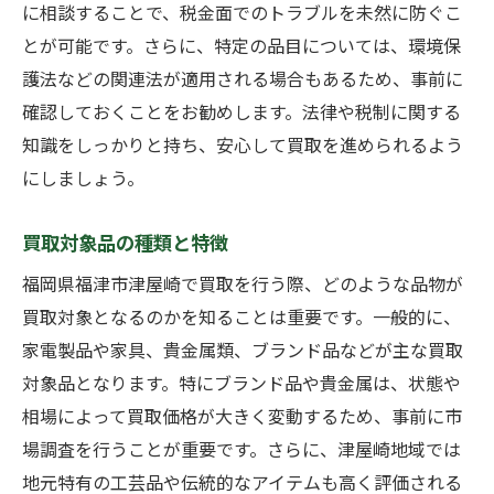
アプローチ
に相談することで、税金面でのトラブルを未然に防ぐこ
業者の信頼性を確認する方法
とが可能です。さらに、特定の品目については、環境保
契約前に確認すべき条件
護法などの関連法が適用される場合もあるため、事前に
確認しておくことをお勧めします。法律や税制に関する
業者の実績と専門性を評価する
知識をしっかりと持ち、安心して買取を進められるよう
消費者保護法に基づく業者の選び方
にしましょう。
地域の業者リストを活用する
業者比較のためのチェックリスト
買取対象品の種類と特徴
地域市場の動向を活かして買取の成功率を上げ
福岡県福津市津屋崎で買取を行う際、どのような品物が
る方法
買取対象となるのかを知ることは重要です。一般的に、
市場動向の分析方法
家電製品や家具、貴金属類、ブランド品などが主な買取
地域特有のニーズを探る
対象品となります。特にブランド品や貴金属は、状態や
動向に応じた商品の選び方
相場によって買取価格が大きく変動するため、事前に市
市場変化に迅速に対応するプロセス
場調査を行うことが重要です。さらに、津屋崎地域では
地元特有の工芸品や伝統的なアイテムも高く評価される
地域の経済政策と買取の関係