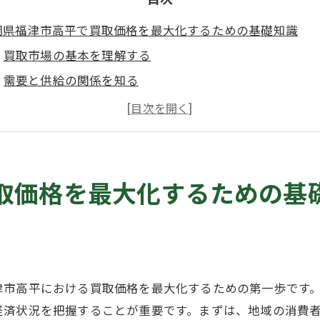
岡県福津市高平で買取価格を最大化するための基礎知識
買取市場の基本を理解する
需要と供給の関係を知る
地域特有の商品の価値を理解する
買取業者の選び方のポイント
福津市高平の市場トレンドを知る
買取プロセスの流れを把握する
取価格を最大化するための基
域特有の需要を見極め福津市高平で高価買取を実現
地域の人気商品をリサーチする
季節による需要の違いを知る
高平特有の需要を掴む
津市高平における買取価格を最大化するための第一歩です
地元の消費者の傾向を分析する
経済状況を把握することが重要です。まずは、地域の消費