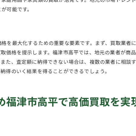
トレンド予測を活用する
とが可能です。
過去のトレンドから未来を読む
トレンド分析のためのツール
トレンドと需要の相関を理解する
価格を最大化するための重要な要素です。まず、買取業者
津市高平で買取価格を最大化するための最適な売却タイミ
買取価格を提示します。福津市高平では、地元の業者が商
。また、査定額に納得できない場合は、複数の業者に相談
市場の動きをタイミングに活かす
り納得のいく結果を得ることができるでしょう。
売却前の準備ステップ
キャッシュフローとタイミングの調整
買取価格が上がるタイミングを探る
め福津市高平で高価買取を実
地元経済の動向を考慮する
タイミング選定に役立つ情報源
平での買取価格を高めるために知っておくべき市場の動き
市場動向を理解するための基礎知識