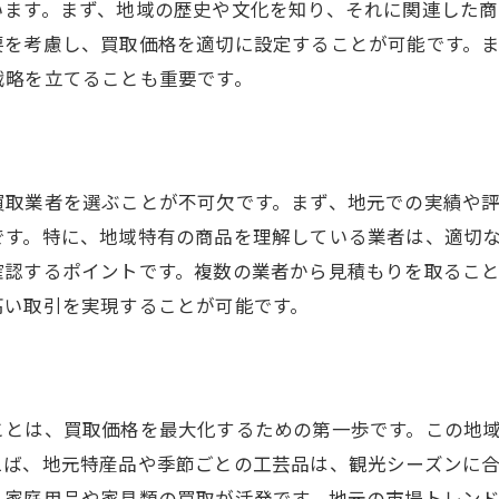
います。まず、地域の歴史や文化を知り、それに関連した商
おすすめの業者リストを作成する
要を考慮し、買取価格を適切に設定することが可能です。
買取契約時の注意点
戦略を立てることも重要です。
業者選びの失敗を避ける方法
コミを使って福津市高平で買取を賢くするテクニック
信頼できる口コミサイトの選び方
買取業者を選ぶことが不可欠です。まず、地元での実績や
口コミ情報を効果的に利用する
です。特に、地域特有の商品を理解している業者は、適切
過去の成功事例から学ぶ
確認するポイントです。複数の業者から見積もりを取るこ
口コミの偽情報を見抜く方法
高い取引を実現することが可能です。
利用者の声を反映した戦略
口コミ活用のメリットとデメリット
岡県福津市高平での買取価格向上のためのトレンド分析
ことは、買取価格を最大化するための第一歩です。この地
最新の市場トレンドを追う
えば、地元特産品や季節ごとの工芸品は、観光シーズンに
トレンドが価格に与える影響
、家庭用品や家具類の買取が活発です。地元の市場トレン