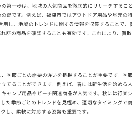
めの第一歩は、地域の人気商品を徹底的にリサーチするこ
需要と供給のバランスを読む
めの鍵です。例えば、福津市ではアウトドア用品や地元の
価格変動要素を見極める
を活用し、地域のトレンドに関する情報を収集することで
業界の動向を先取りする
売れ筋の商品を確認することも有効です。これにより、買
市場動向を反映した戦略構築
未来の動向を予測するための手法
は、季節ごとの需要の違いを把握することが重要です。季
を立てることができます。例えば、春には新生活を始める
、キャンプ用品やビーチ関連商品が人気です。秋には行楽
うした季節ごとのトレンドを見極め、適切なタイミングで
ックし、柔軟に対応する姿勢も重要です。