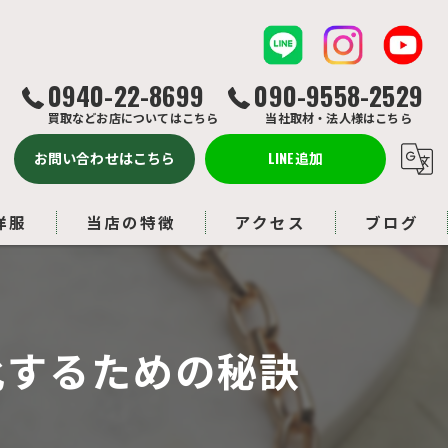
0940-22-8699
090-9558-2529
買取などお店についてはこちら
当社取材・法人様はこちら
お問い合わせはこちら
LINE追加
洋服
当店の特徴
アクセス
ブログ
バッグ
コラム
ルイヴィトン
化するための秘訣
アクセサリー
ブランド品