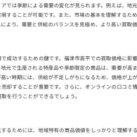
競合他社の戦略を研究する
リアでは季節による需要の変化が見られます。例えば、地
実現することが可能です。また、市場の基本を理解するた
需要の変動に対応する方法
れにより、需要と供給のバランスを見極め、より高い買取
イミングを味方に福岡県福津市高平での買取価格を引き上
最適な売却時期を見極める
季節的な価格変動を理解する
タイミングを逃さないための準備
場で成功するための鍵です。福津市高平での買取価格に影
、地元で生産される特産品や季節限定の商品は、需要が高
売却計画を立てる方法
が高い時期には、供給が不足しがちになるため、価格が上
プロフェッショナルの意見を取り入れる
を売却することが重要です。さらに、オンラインの口コミ
タイミングが相場に与える影響
買取を行うことができるでしょう。
元で信頼できる買取業者の選び方と高平での活用法
信頼できる業者の見極め方
口コミと評判を活用する
化するためには、地域特有の商品価値をしっかりと理解す
地元業者との信頼関係を築く