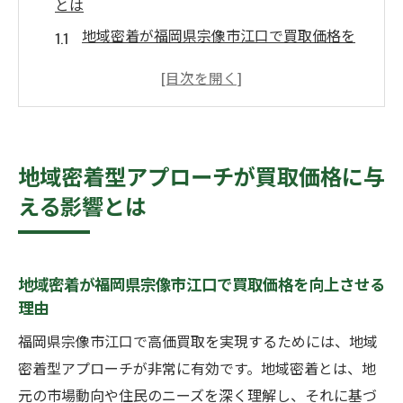
とは
地域密着が福岡県宗像市江口で買取価格を
向上させる理由
地域の市場特性を活かした買取価格の最適
化
地元の文化理解が買取交渉を円滑にする
地域密着型アプローチが買取価格に与
地域住民との関係構築がもたらす買取の利
える影響とは
点
地元イベントが買取価格に与える影響
地域密着型アプローチでの成功事例
地域密着が福岡県宗像市江口で買取価格を向上させる
福岡県宗像市江口で高価買取を目指すための市
理由
場動向の把握法
福岡県宗像市江口で高価買取を実現するためには、地域
宗像市江口の買取市場動向を知るための手
密着型アプローチが非常に有効です。地域密着とは、地
法
元の市場動向や住民のニーズを深く理解し、それに基づ