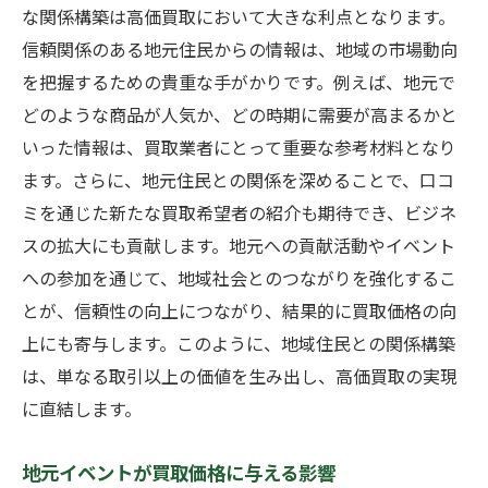
地域特性を活かした買取価値の向上法
な関係構築は高価買取において大きな利点となります。
地域文化を理解した商品提案の重要性
信頼関係のある地元住民からの情報は、地域の市場動向
を把握するための貴重な手がかりです。例えば、地元で
独自の買取プロセス設計法
どのような商品が人気か、どの時期に需要が高まるかと
地域特有のチャレンジに対する解決策
いった情報は、買取業者にとって重要な参考材料となり
地域の競合分析を基にした戦略構築
ます。さらに、地元住民との関係を深めることで、口コ
宗像市江口で買取価格を最大化する具体的なア
ミを通じた新たな買取希望者の紹介も期待でき、ビジネ
プローチ
スの拡大にも貢献します。地元への貢献活動やイベント
地域に根差した高価買取のアプローチ
への参加を通じて、地域社会とのつながりを強化するこ
買取価格を最大化するための交渉テクニッ
とが、信頼性の向上につながり、結果的に買取価格の向
ク
上にも寄与します。このように、地域住民との関係構築
地域市場特有のチャンスを捉える方法
は、単なる取引以上の価値を生み出し、高価買取の実現
に直結します。
競合との差別化による買取価格の向上
地元の支持を得るためのアプローチ
地元イベントが買取価格に与える影響
価格交渉を成功に導く鍵となる要素