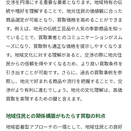
交渉を円滑にする重要な要素となります。地域特有の伝
季節ごとの商品調整で買取を最大化
統や嗜好を理解することで、地元住民の価値観に合った
需要変動と買取価格の関係性分析
商品選定が可能となり、買取価格を高めることができま
季節ごとに買取を成功させる具体策
す。例えば、地元の伝統工芸品や人気の季節商品を知っ
最適な商品準備で福岡県宗像市江口の買取を成
ていることで、買取業者とのコミュニケーションがスム
功に導く
ーズになり、買取側も適正な価格を提示しやすくなりま
買取の成功を可能にする商品選定法
す。地域文化に対する理解があると、交渉の際に地元住
民からの信頼を得やすくなるため、より良い買取条件を
地域特有の商品需要を把握する方法
引き出すことが可能です。さらに、過去の買取事例を参
商品状態が買取に与える影響
照し、地元で好まれる商品や流行を把握することで、交
最適な商品保管とその効果
渉がより有利に進むでしょう。地元の文化理解は、高価
地域の好みに合わせた商品準備
買取を実現するための鍵と言えます。
買取成功のための商品品質管理
高価買取を実現するための地域特有の戦略とは
地域住民との関係構築がもたらす買取の利点
宗像市江口で効果的な買取戦略の事例
地域密着型アプローチの一環として、地域住民との良好