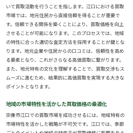
過去のデータから見る福岡県の買取トレン
いて買取活動を行うことを指します。江口における買取
ド
市場では、地元住民から直接信頼を得ることが重要で
市場調査が買取成功に導く理由
す。信頼できる関係を築くことにより、買取価格を向上
させることが可能になります。このプロセスでは、地域
地域特有の需要を探る方法
の特性に合った適切な査定方法を採用することが鍵とな
オンラインデータを活用した市場分析
ります。地元企業や住民からの口コミは、信頼性を高め
購入者行動の変化を捉える
る要素となり、これがさらなる高価買取に繋がります。
信頼できる地元業者の選び方で買取価格を向上
また、地元特有の文化を理解することで、買取交渉もス
させる
ムーズに進むため、結果的に高価買取を実現する大きな
優良業者の見極め基準
ポイントとなります。
地元業者と長期的関係を築くメリット
口コミ評価の活用法
地域の市場特性を活かした買取価格の最適化
業者選びが買取価格に与える影響
宗像市江口での買取市場を成功させるには、地域特有の
信頼できる業者が提供する買取の安心感
市場特性を活かした戦略が不可欠です。江口では、季節
ごとのイベントや地域の特産品が買取価格に影響を与え
業者の誠実さが買取成功の鍵