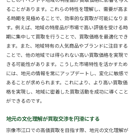
ることがあります。これらの特性を理解し、需要が高ま
口コミ活用で高価買取を実現するためのメカニ
る時期を見極めることで、効率的な買取が可能になりま
ズム
す。例えば、地域の特産品が市場で高い評価を受ける時
口コミが買取価格に及ぼす影響
期に集中して買取を行うことで、買取価格を最適化でき
信頼性の高い口コミの見つけ方
ます。また、地域特有の人気商品やブランドに注目する
口コミを活用した買取交渉法
ことで、他の地域では得られない高い買取価格を実現で
地域口コミを利用した高価買取の実現
きる可能性があります。こうした市場特性を活かすため
口コミが持つ潜在的な力とは
には、地元の情報を常にアップデートし、変化に敏感で
口コミを促進する方法
あることが求められます。これにより、より高い買取価
格を実現し、地域に密着した買取活動を成功に導くこと
季節ごとの需要予測が買取成功への鍵となる理
ができるのです。
由
季節変動を見越した買取戦略
地元の文化理解が買取交渉を円滑にする
宗像市江口における季節需要のパターン
宗像市江口での高価買取を目指す際、地元の文化理解が
需要予測がもたらす買取価格の安定化