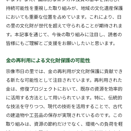
過去の金投資事例から学ぶ教訓
持続可能性を重視した取り組みが、地域の文化遺産保護
未来に向けた宗像市の金投資の課題と展望
においても重要な位置を占めています。これにより、日
金の価値を理解するための教育プログラム
の里の文化財が世代を超えて守られることが期待されま
宗像市未来会議：金を通じた持続可能な発
す。本記事を通じて、今後の取り組みに注目し、読者の
展戦略
皆様にもご理解とご支援をお願いしたいと思います。
金の価値を再評価するためのアカデミック
研究
金の再利用による文化財保護の可能性
宗像市の歴史遺産と連携した金の未来展望
宗像市日の里では、金の再利用が文化財保護に貢献でき
る新たな可能性として注目されています。再利用された
金は、修復プロジェクトにおいて、既存の資源を効率的
に活用する方法として用いられています。特に、伝統的
な技法を守りつつ、現代の技術を活用することで、古代
の建造物や工芸品の保存が実現されているのです。この
取り組みは、資源の節約だけでなく、環境への負荷を軽