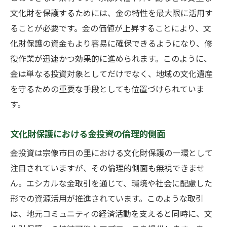
地域経済と金投資の相互作用
文化財を保護するためには、金の特性を最大限に活用す
宗像市における金資産のポートフォリオ構
ることが必要です。金の価値が上昇することにより、文
築法
化財保護の資金もより容易に確保できるようになり、修
復作業が迅速かつ効果的に進められます。このように、
最新の金投資トレンドとその応用
金は単なる投資対象としてだけでなく、地域の文化遺産
宗像市での金資産運用のリスク管理
を守るための重要な手段としても位置づけられていま
宗像市の歴史を支える金の役割とその重要性
す。
歴史的な金の採取とその影響
宗像市の発展における金の寄与
文化財保護における金投資の倫理的側面
金の文化的価値と宗像市の伝統
金投資は宗像市日の里における文化財保護の一環として
歴史を彩る金のアートと工芸品
注目されていますが、その倫理的側面も無視できませ
金の歴史的価値を守るための取り組み
ん。エシカルな金取引を通じて、環境や社会に配慮した
宗像市と金の共生関係を探る
形での資源活用が推進されています。このような取引
は、地元コミュニティの経済活動を支えると同時に、文
金投資を通じて宗像市日の里で文化財を守る方