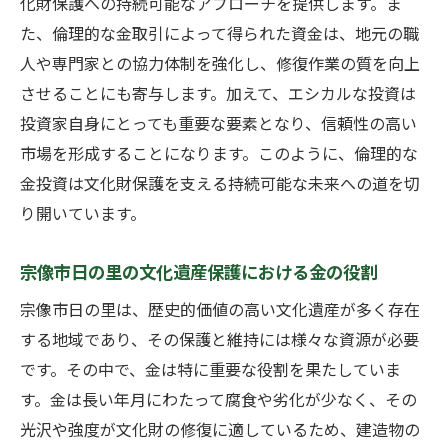
化財保護への持続可能なアプローチを提供します。ま
法
た、倫理的な金取引によって得られた資金は、地元の職
金投資が文化財保護に結びつくメカニズム
人や専門家との協力体制を強化し、修復作業の質を向上
宗像市での金投資を通じたコミュニティ支
させることにも寄与します。加えて、エシカルな投資は
援
投資家自身にとっても重要な要素となり、信頼性の高い
文化財保護プロジェクトへの金投資の活用
市場を形成することになります。このように、倫理的な
事例
金投資は文化財保護を支える持続可能な未来への道を切
金投資を通じた地域の啓発活動
り開いています。
金投資と文化財保護のためのパートナーシ
ップ
宗像市日の里の文化遺産保護における金の役割
宗像市での金投資が持続可能な文化財保護
宗像市日の里は、歴史的価値の高い文化遺産が多く存在
に与える影響
する地域であり、その保護と維持には様々な資源が必要
宗像市日の里で金投資を始めるための基本ガイ
です。その中で、金は特に重要な役割を果たしていま
ド
す。金は長い年月にわたって腐食や劣化が少なく、その
初めての金投資に必要なステップ
光沢や強度が文化財の修復に適しているため、建造物の