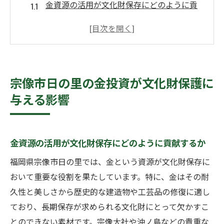
金資源の活用が文化財保存にどのように貢
献するか
文化財保護における金投資の倫理的側面
宗像市日の里の文化遺産保護における金の
役割
宗像市日の里の金投資が文化財保護に
金投資が宗像市日の里の歴史的建造物に与
与える影響
える影響
文化財保護のための金投資の新たな取り組
み
金資源の活用が文化財保存にどのように貢献するか
金の再利用による文化財保護の可能性
福岡県宗像市日の里では、金という資源が文化財保存に
金の需要が高まる宗像市日の里での資産運用戦
おいて重要な役割を果たしています。特に、金はその耐
略
久性と美しさから歴史的な建造物や工芸品の修復に適し
経済情勢が金の需要に与える影響
ており、長期保存が求められる文化財にとって欠かすこ
宗像市市場における金の価格変動の分析
とのできない素材です。宗像大社や沖ノ島などの貴重な