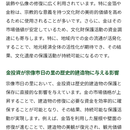
装飾や仏像の修復に広く利用されています。特に金箔や
宗像市特有の金投資の特徴と注意点
金粉は、宗教的な意義を持つ文化財の美術的価値を高め
金購入から保管までの流れ
るために使用されることが多いです。さらに、金はその
宗像市における金投資の税制と法規制
市場価値が安定しているため、文化財保護活動の資金調
地元の専門家による金投資サポートの活用
達にも寄与します。特に、地域内での金の流通が活発化
宗像市で金投資を行う際のベストプラクテ
することで、地元経済全体の活性化が期待でき、その結
ィス
果、文化遺産の保護活動が持続可能になるのです。
資産運用と文化財保護が共存する金投資の未来
持続可能な資産運用としての金投資の可能
金投資が宗像市日の里の歴史的建造物に与える影響
性
宗像市日の里において、金投資は歴史的建造物の保護と
文化財保護と経済成長を両立させる金投資
保存に直接的な影響を与えています。金の市場価格が上
のモデル
昇することで、建造物の修復に必要な資金を効率的に確
宗像市の未来を見据えた金投資戦略
保することが可能となり、その結果、持続可能な保護活
動が実現します。例えば、金箔を利用した屋根や壁面の
テクノロジーがもたらす新たな金投資の展
修復が進むことで、建造物の美観が復元され、観光価値
望