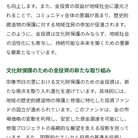
も向上します。また、金投資の収益が地域社会に還元さ
地域コミュニティに根ざした金投資の未来
れることで、コミュニティ全体の意識が高まり、歴史的
像
建造物の保護に対する地域住民の参加が促進されます。
次世代に向けた金投資の革新
このように、金投資は文化財保護のみならず、地域社会
宗像市日の里の地域活性化と金投資のシナジー
の活性化にも寄与し、持続可能な未来を築くための重要
金投資が地域経済にもたらす影響
な要素となっています。
観光と金投資の連携による地域活性化
宗像市日の里における金を通じた地域ブラ
文化財保護のための金投資の新たな取り組み
ンディング
宗像市日の里における文化財保護のための金投資は、新
地域住民との協力で実現する金投資の成功
たな視点を取り入れ進化を遂げています。具体的には、
事例
地域の歴史的建造物の保護と修復に特化した投資ファン
金の価値を活かした地域資源の再評価
ドの設立が進められています。このファンドは、金の市
場価格の変動を利用し、安定した資金調達を可能にし、
金投資を通じた地域社会の持続可能な発展
修復プロジェクトの長期的な展望を支える役割を担って
歴史と未来を繋ぐ金の投資価値を再評価する
います。また、国際的なエシカル投資の基準を採用し、