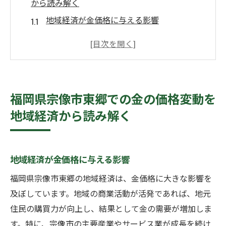
から読み解く
地域経済が金価格に与える影響
地元企業の動向と金相場の関連性
宗像市の経済成長と金需要の変化
金の価格変動要因としての雇用状況
地元商業活動が金市場に及ぼす影響
福岡県宗像市東郷での金の価格変動を
地域経済の安定性と金取引の相関
地域経済から読み解く
宗像市東郷での金相場の最新動向とその背景を
探る
世界の金価格動向との比較
地域経済が金価格に与える影響
宗像市における金の供給チェーン
福岡県宗像市東郷の地域経済は、金価格に大きな影響を
最新経済データが示す金相場の動き
及ぼしています。地域の商業活動が活発であれば、地元
地元市場のトレンドと金の未来
住民の購買力が向上し、結果として金の需要が増加しま
す。特に、宗像市の主要産業やサービス業が成長を続け
為替レートの変動が金価格に与える影響