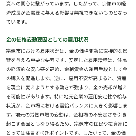
資への関心に繋がっています。したがって、宗像市の経
地域商業活動が金相場に与える影響を宗像市東
済成長が金需要に与える影響は無視できないものとなっ
郷で分析
ています。
商業活動の活発化が金価格に与える影響
金の価格変動要因としての雇用状況
地元企業の成長が金の需要を促進する理由
宗像市の商業祭りと金取引の相関
宗像市における雇用状況は、金の価格変動に直接的な影
響を与える重要な要素です。安定した雇用環境は、住民
小売業の動向が金市場に及ぼす影響
の経済的な安心感を高め、余剰資金の運用手段として金
地元イベントと金価格の動き
の購入を促進します。逆に、雇用不安が高まると、資産
商業施設の発展と金購入の傾向
を現金に変えようとする動きが強まり、金の売却が増え
宗像市東郷の雇用状況が金取引に与える影響と
る可能性があります。特に地元企業の雇用安定性や給与
は
状況が、金市場における需給バランスに大きく影響しま
雇用増加が金需要に与える影響
す。地元の労働市場の変動は、金相場の不安定さを引き
失業率と金価格の関係
起こす要因ともなり得るため、宗像市の住民や投資家に
地元企業の雇用政策と金市場の関連
とっては注目すべきポイントです。したがって、金の価