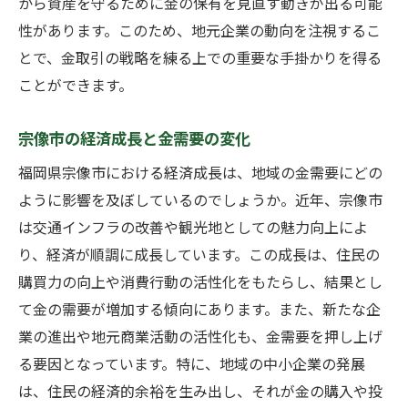
から資産を守るために金の保有を見直す動きが出る可能
析
性があります。このため、地元企業の動向を注視するこ
金価格の予測に役立つ指標
とで、金取引の戦略を練る上での重要な手掛かりを得る
宗像市での金取引におけるリスク管理
ことができます。
最適な売買時期を見つけるためのヒント
金の価格動向を利用した賢い投資戦略
宗像市の経済成長と金需要の変化
地元の専門家が推奨する取引タイミング
福岡県宗像市における経済成長は、地域の金需要にどの
福岡県宗像市東郷での金需要と供給バランスの
ように影響を及ぼしているのでしょうか。近年、宗像市
影響
は交通インフラの改善や観光地としての魅力向上によ
地域における金の需要増加要因
り、経済が順調に成長しています。この成長は、住民の
購買力の向上や消費行動の活性化をもたらし、結果とし
供給不足が金価格に与える影響
て金の需要が増加する傾向にあります。また、新たな企
世界市場の供給状況と地域への影響
業の進出や地元商業活動の活性化も、金需要を押し上げ
宗像市の金市場における在庫管理の重要性
る要因となっています。特に、地域の中小企業の発展
地元の金鉱業の発展と供給バランス
は、住民の経済的余裕を生み出し、それが金の購入や投
輸入動向が宗像市の金市場に与える影響