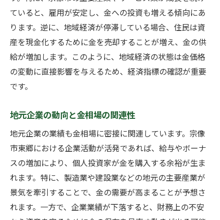
ていると、雇用が安定し、金への投資も増える傾向にあ
国内外の要因が宗像市の金市場に与える変
ります。逆に、地域経済が停滞している場合、住民は資
動
産を現金化するために金を売却することが増え、金の供
地元経済と金相場の関係性を宗像市東郷で考察
給が増加します。このように、地域経済の状態は金価格
する
の変動に直接影響を与えるため、経済指標の確認が重要
宗像市の主要産業と金市場の相互作用
です。
地域の投資活動が金相場に与える影響
地元消費者の購買力と金需要の関係
地元企業の動向と金相場の関連性
地方経済の変化と金価格の相関
地元企業の業績も金相場に密接に関連しています。宗像
住宅市場の動向と金の需要
市東郷における企業活動が活発であれば、給与やボーナ
観光業の発展が金市場に与える影響
スの増加により、個人投資家が金を購入する余裕が生ま
れます。特に、製造業や建設業などの地元の主要産業が
宗像市東郷における金取引のタイミングを見極
景気を牽引することで、金の需要が高まることが予想さ
める方法
れます。一方で、企業業績が下落すると、財務上の不安
取引のタイミングを見極めるための市場分