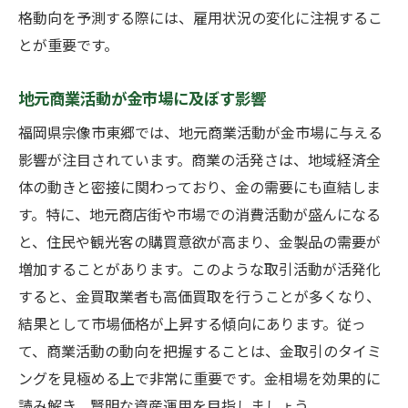
労働市場の変化が金相場に及ぼす影響
格動向を予測する際には、雇用状況の変化に注視するこ
とが重要です。
雇用の安定性が金購入傾向を左右する理由
地域雇用支援制度と金価格の相関
地元商業活動が金市場に及ぼす影響
賢い金取引のために知っておきたい宗像市東郷
福岡県宗像市東郷では、地元商業活動が金市場に与える
の経済環境
影響が注目されています。商業の活発さは、地域経済全
地域経済の最新情報を活用した金取引
体の動きと密接に関わっており、金の需要にも直結しま
宗像市の経済指標が示す投資のヒント
す。特に、地元商店街や市場での消費活動が盛んになる
地元経済の成長ポテンシャルと金市場
と、住民や観光客の購買意欲が高まり、金製品の需要が
経済動向が金価格に与える潜在的影響
増加することがあります。このような取引活動が活発化
宗像市での金取引における戦略的アプロー
すると、金買取業者も高価買取を行うことが多くなり、
チ
結果として市場価格が上昇する傾向にあります。従っ
金の価格変動を理解するための地域情報
て、商業活動の動向を把握することは、金取引のタイミ
ングを見極める上で非常に重要です。金相場を効果的に
読み解き、賢明な資産運用を目指しましょう。