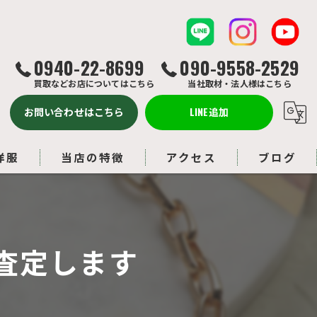
0940-22-8699
090-9558-2529
買取などお店についてはこちら
当社取材・法人様はこちら
お問い合わせはこちら
LINE追加
洋服
当店の特徴
アクセス
ブログ
バッグ
コラム
ルイヴィトン
査定します
アクセサリー
ブランド品