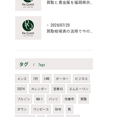
買取と貴金属を福岡県宗像市朝倉市で納得価格にするポイントと高値売却の極意
2026/07/20
買取相場表の活用で今の愛車を高く売るための最新データ比較と売却タイミング戦略
タグ
Tags
メンズ
7月
LINE
ポーター
ビジネス
2024
カレンダー
営業日
エムエーワン
ブルゾン
MA-1
パッゾ
宗像市
買取
ダウン
ワンピース
財布
靴